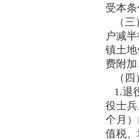
受本条
（三
户减半
镇土地
费附加
（四
1.
役士兵
个月）
值税、