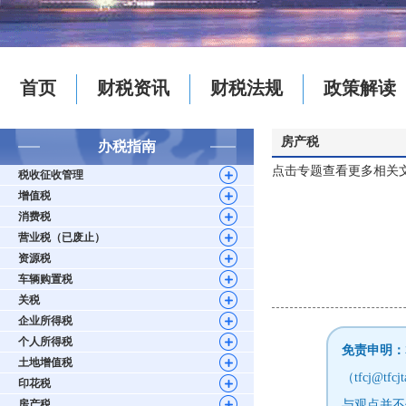
首页
财税资讯
财税法规
政策解读
房产税
办税指南
点击专题查看更多相关
税收征收管理
增值税
消费税
营业税（已废止）
资源税
车辆购置税
关税
企业所得税
个人所得税
免责申明：
土地增值税
（tfcj@
印花税
房产税
与观点并不